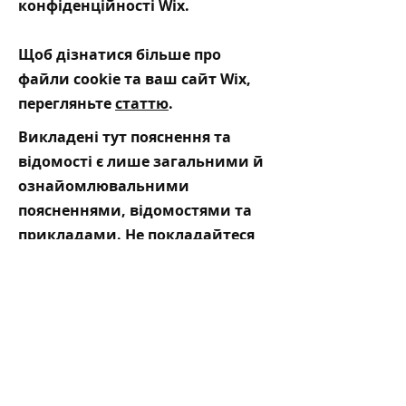
конфіденційності Wix.
Щоб дізнатися більше про
файли cookie та ваш сайт Wix,
перегляньте
статтю
.
Викладені тут пояснення та
відомості є лише загальними й
ознайомлювальними
поясненнями, відомостями та
прикладами. Не покладайтеся
на цю статтю як на юридичну
пораду або як на інструкцію
щодо ваших дій. Ми
рекомендуємо вам звернутися
до юриста, який допоможе
зрозуміти чинні норми та