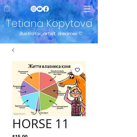
Tetiana Kopytova
illustrator, artist, dreamer ♡.
HORSE 11
Price
$15.00