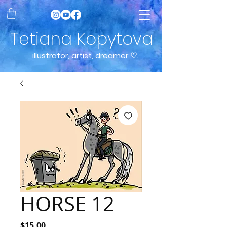
Tetiana Kopytova
illustrator, artist, dreamer ♡.
HORSE 12
Price
$15.00