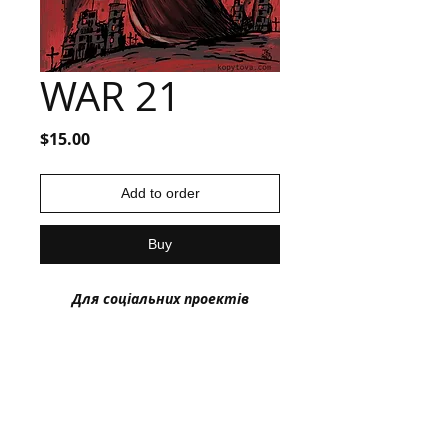
WAR 21
Price
$15.00
Add to order
Buy
Для соціальних проектів
(мітинги на підтримку України,
некомерційні статті, пости в
соц. мережах) використання є
безкоштовними.
Для дозволу на таке
використання складіть
замовлення та напишіть на